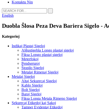
Kontaktu Nin
English
Duobla Ŝlosa Peza Deva Bariera Sigelo - 
Kategorioj
Indikaj Plastaj Sigeloj
Alĝustigebla Longo plastaj sigeloj
Fiksa Longo plastaj sigeloj
Meterfokoj
Pendseruroj
Ŝtopilo Sigeloj
Metalaj Rimenaj Sigeloj
Metalaj Sigeloj
Altaj Sekurecaj Sigeloj
Kablo Sigeloj
Bolt Sigeloj
Baraj Sigeloj
Fiksa Longa Metala Rimeno Sigeloj
Sekurecaj Etikedoj kaj Sakoj
Tamper Evidentaj Etikedoj