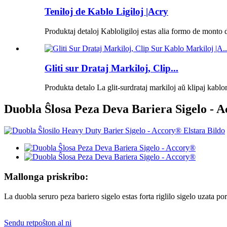
Teniloj de Kablo Ligiloj |Acry
Produktaj detaloj Kabloligiloj estas alia formo de monto d
Gliti sur Drataj Markiloj, Clip...
Produkta detalo La glit-surdrataj markiloj aŭ klipaj kablom
Duobla Ŝlosa Peza Deva Bariera Sigelo - 
Mallonga priskribo:
La duobla seruro peza bariero sigelo estas forta riglilo sigelo uzata por 
Sendu retpoŝton al ni