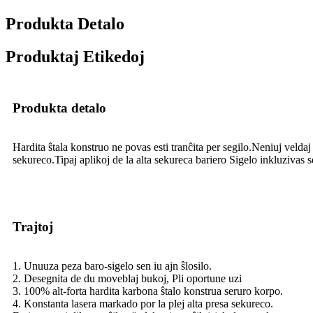
Produkta Detalo
Produktaj Etikedoj
Produkta detalo
Hardita ŝtala konstruo ne povas esti tranĉita per segilo.Neniuj veld
sekureco.Tipaj aplikoj de la alta sekureca bariero Sigelo inkluzivas 
Trajtoj
1. Unuuza peza baro-sigelo sen iu ajn ŝlosilo.
2. Desegnita de du moveblaj bukoj, Pli oportune uzi
3. 100% alt-forta hardita karbona ŝtalo konstrua seruro korpo.
4. Konstanta lasera markado por la plej alta presa sekureco.