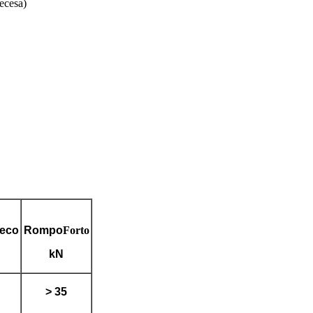
necesa)
keco
Rompo
Forto
kN
> 35