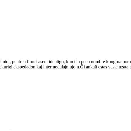
aj linioj, pentrita fino.Lasera identigo, kun ĉiu peco nombre kongrua po
sekurigi ekspedadon kaj intermodalajn ujojn.Ĝi ankaŭ estas vaste uzata p