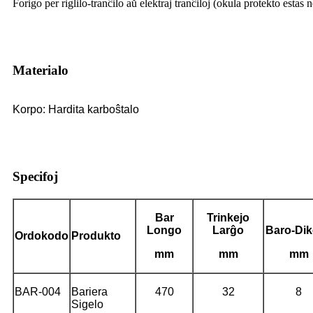
Forigo per riglilo-tranĉilo aŭ elektraj tranĉiloj (okula protekto estas 
Materialo
Korpo: Hardita karboŝtalo
Specifoj
Bar
Trinkejo
Longo
Larĝo
Baro-Di
Ordokodo
Produkto
mm
mm
mm
BAR-004
Bariera
470
32
8
Sigelo