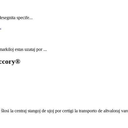
esegnita specife...
arkiloj estas uzataj por ...
Accory®
ŝlosi la centraj stangoj de ujoj por certigi la transporto de altvaloraj var