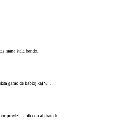
s mana ŝtala bando...
leksa gamo de kabloj kaj w...
r provizi stabilecon al drato b...