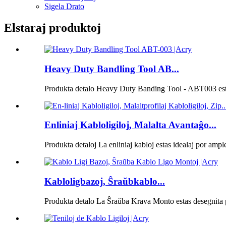
Sigela Drato
Elstaraj produktoj
Heavy Duty Bandling Tool AB...
Produkta detalo Heavy Duty Banding Tool - ABT003 esta
Enliniaj Kabloligiloj, Malalta Avantaĝo...
Produkta detaloj La enliniaj kabloj estas idealaj por amp
Kabloligbazoj, Ŝraŭbkablo...
Produkta detalo La Ŝraŭba Krava Monto estas desegnita po