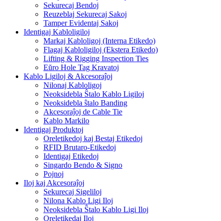
Sekurecaj Bendoj
Reuzeblaj Sekurecaj Sakoj
Tamper Evidentaj Sakoj
Identigaj Kabloligiloj
Markaj Kabloligoj (Interna Etikedo)
Flagaj Kabloligiloj (Ekstera Etikedo)
Lifting & Rigging Inspection Ties
Eŭro Hole Tag Kravatoj
Kablo Ligiloj & Akcesoraĵoj
Nilonaj Kabloligoj
Neoksidebla Ŝtalo Kablo Ligiloj
Neoksidebla ŝtalo Banding
Akcesoraĵoj de Cable Tie
Kablo Markilo
Identigaj Produktoj
Oreletikedoj kaj Bestaj Etikedoj
RFID Brutaro-Etikedoj
Identigaj Etikedoj
Singardo Bendo & Signo
Pojnoj
Iloj kaj Akcesoraĵoj
Sekurecaj Sigeliloj
Nilona Kablo Ligi Iloj
Neoksidebla Ŝtalo Kablo Ligi Iloj
Oreletikedaj Iloj