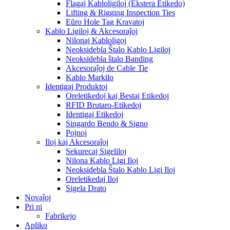
Flagaj Kabloligiloj (Ekstera Etikedo)
Lifting & Rigging Inspection Ties
Eŭro Hole Tag Kravatoj
Kablo Ligiloj & Akcesoraĵoj
Nilonaj Kabloligoj
Neoksidebla Ŝtalo Kablo Ligiloj
Neoksidebla ŝtalo Banding
Akcesoraĵoj de Cable Tie
Kablo Markilo
Identigaj Produktoj
Oreletikedoj kaj Bestaj Etikedoj
RFID Brutaro-Etikedoj
Identigaj Etikedoj
Singardo Bendo & Signo
Pojnoj
Iloj kaj Akcesoraĵoj
Sekurecaj Sigeliloj
Nilona Kablo Ligi Iloj
Neoksidebla Ŝtalo Kablo Ligi Iloj
Oreletikedaj Iloj
Sigela Drato
Novaĵoj
Pri ni
Fabrikejo
Apliko