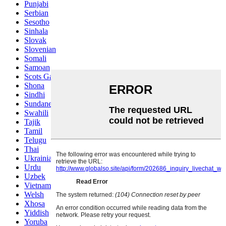
Punjabi
Serbian
Sesotho
Sinhala
Slovak
Slovenian
Somali
Samoan
Scots Gaelic
Shona
Sindhi
Sundanese
Swahili
Tajik
Tamil
Telugu
Thai
Ukrainian
Urdu
Uzbek
Vietnamese
Welsh
Xhosa
Yiddish
Yoruba