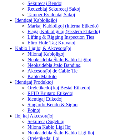
Sekurecaj Bendoj
Reuzeblaj Sekurecaj Sakoj
Tamper Evidentaj Sakoj
Identigaj Kabloligiloj
Markaj Kabloligoj (Interna Etikedo)
Flagaj Kabloligiloj (Ekstera Etikedo)
Lifting & Rigging Inspection Ties
Eŭro Hole Tag Kravatoj
Kablo Ligiloj & Akcesoraĵoj
Nilonaj Kabloligoj
Neoksidebla Ŝtalo Kablo Ligiloj
Neoksidebla ŝtalo Banding
Akcesoraĵoj de Cable Tie
Kablo Markilo
Identigaj Produktoj
Oreletikedoj kaj Bestaj Etikedoj
RFID Brutaro-Etikedoj
Identigaj Etikedoj
Singardo Bendo & Signo
Pojnoj
Iloj kaj Akcesoraĵoj
Sekurecaj Sigeliloj
Nilona Kablo Ligi Iloj
Neoksidebla Ŝtalo Kablo Ligi Iloj
Oreletikedaj Iloj