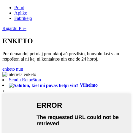
Pri ni
Apliko
Fabrikejo
Rigardu Pli+
ENKETO
Por demandoj pri niaj produktoj aŭ prezlisto, bonvolu lasi vian
retpoŝton al ni kaj ni kontaktos nin ene de 24 horoj.
enketo nun
Sendu Retpoŝton
Vilhelmo
x