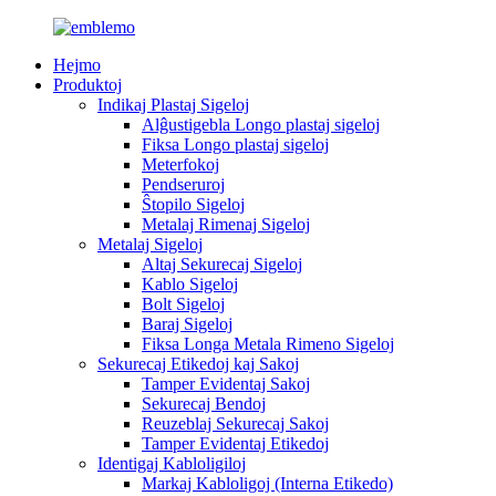
Hejmo
Produktoj
Indikaj Plastaj Sigeloj
Alĝustigebla Longo plastaj sigeloj
Fiksa Longo plastaj sigeloj
Meterfokoj
Pendseruroj
Ŝtopilo Sigeloj
Metalaj Rimenaj Sigeloj
Metalaj Sigeloj
Altaj Sekurecaj Sigeloj
Kablo Sigeloj
Bolt Sigeloj
Baraj Sigeloj
Fiksa Longa Metala Rimeno Sigeloj
Sekurecaj Etikedoj kaj Sakoj
Tamper Evidentaj Sakoj
Sekurecaj Bendoj
Reuzeblaj Sekurecaj Sakoj
Tamper Evidentaj Etikedoj
Identigaj Kabloligiloj
Markaj Kabloligoj (Interna Etikedo)