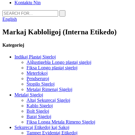
Kontaktu Nin
English
Markaj Kabloligoj (Interna Etikedo)
Kategorioj
Indikaj Plastaj Sigeloj
Alĝustigebla Longo plastaj sigeloj
Fiksa Longo plastaj sigeloj
Meterfokoj
Pendseruroj
Ŝtopilo Sigeloj
Metalaj Rimenaj Sigeloj
Metalaj Sigeloj
Altaj Sekurecaj Sigeloj
Kablo Sigeloj
Bolt Sigeloj
Baraj Sigeloj
Fiksa Longa Metala Rimeno Sigeloj
Sekurecaj Etikedoj kaj Sakoj
Tamper Evidentaj Etikedoj