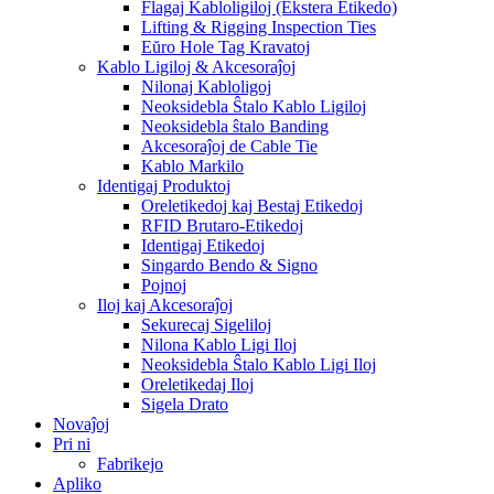
Flagaj Kabloligiloj (Ekstera Etikedo)
Lifting & Rigging Inspection Ties
Eŭro Hole Tag Kravatoj
Kablo Ligiloj & Akcesoraĵoj
Nilonaj Kabloligoj
Neoksidebla Ŝtalo Kablo Ligiloj
Neoksidebla ŝtalo Banding
Akcesoraĵoj de Cable Tie
Kablo Markilo
Identigaj Produktoj
Oreletikedoj kaj Bestaj Etikedoj
RFID Brutaro-Etikedoj
Identigaj Etikedoj
Singardo Bendo & Signo
Pojnoj
Iloj kaj Akcesoraĵoj
Sekurecaj Sigeliloj
Nilona Kablo Ligi Iloj
Neoksidebla Ŝtalo Kablo Ligi Iloj
Oreletikedaj Iloj
Sigela Drato
Novaĵoj
Pri ni
Fabrikejo
Apliko