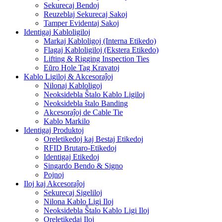
Sekurecaj Bendoj
Reuzeblaj Sekurecaj Sakoj
Tamper Evidentaj Sakoj
Identigaj Kabloligiloj
Markaj Kabloligoj (Interna Etikedo)
Flagaj Kabloligiloj (Ekstera Etikedo)
Lifting & Rigging Inspection Ties
Eŭro Hole Tag Kravatoj
Kablo Ligiloj & Akcesoraĵoj
Nilonaj Kabloligoj
Neoksidebla Ŝtalo Kablo Ligiloj
Neoksidebla ŝtalo Banding
Akcesoraĵoj de Cable Tie
Kablo Markilo
Identigaj Produktoj
Oreletikedoj kaj Bestaj Etikedoj
RFID Brutaro-Etikedoj
Identigaj Etikedoj
Singardo Bendo & Signo
Pojnoj
Iloj kaj Akcesoraĵoj
Sekurecaj Sigeliloj
Nilona Kablo Ligi Iloj
Neoksidebla Ŝtalo Kablo Ligi Iloj
Oreletikedaj Iloj