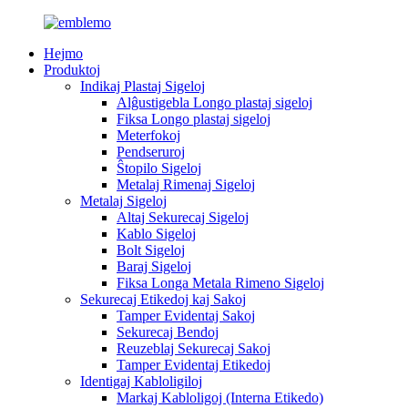
Hejmo
Produktoj
Indikaj Plastaj Sigeloj
Alĝustigebla Longo plastaj sigeloj
Fiksa Longo plastaj sigeloj
Meterfokoj
Pendseruroj
Ŝtopilo Sigeloj
Metalaj Rimenaj Sigeloj
Metalaj Sigeloj
Altaj Sekurecaj Sigeloj
Kablo Sigeloj
Bolt Sigeloj
Baraj Sigeloj
Fiksa Longa Metala Rimeno Sigeloj
Sekurecaj Etikedoj kaj Sakoj
Tamper Evidentaj Sakoj
Sekurecaj Bendoj
Reuzeblaj Sekurecaj Sakoj
Tamper Evidentaj Etikedoj
Identigaj Kabloligiloj
Markaj Kabloligoj (Interna Etikedo)