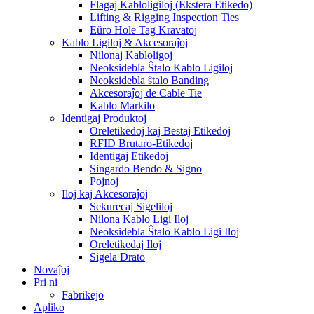
Flagaj Kabloligiloj (Ekstera Etikedo)
Lifting & Rigging Inspection Ties
Eŭro Hole Tag Kravatoj
Kablo Ligiloj & Akcesoraĵoj
Nilonaj Kabloligoj
Neoksidebla Ŝtalo Kablo Ligiloj
Neoksidebla ŝtalo Banding
Akcesoraĵoj de Cable Tie
Kablo Markilo
Identigaj Produktoj
Oreletikedoj kaj Bestaj Etikedoj
RFID Brutaro-Etikedoj
Identigaj Etikedoj
Singardo Bendo & Signo
Pojnoj
Iloj kaj Akcesoraĵoj
Sekurecaj Sigeliloj
Nilona Kablo Ligi Iloj
Neoksidebla Ŝtalo Kablo Ligi Iloj
Oreletikedaj Iloj
Sigela Drato
Novaĵoj
Pri ni
Fabrikejo
Apliko