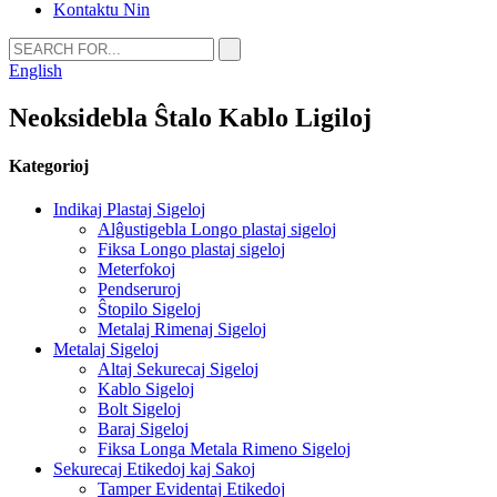
Kontaktu Nin
English
Neoksidebla Ŝtalo Kablo Ligiloj
Kategorioj
Indikaj Plastaj Sigeloj
Alĝustigebla Longo plastaj sigeloj
Fiksa Longo plastaj sigeloj
Meterfokoj
Pendseruroj
Ŝtopilo Sigeloj
Metalaj Rimenaj Sigeloj
Metalaj Sigeloj
Altaj Sekurecaj Sigeloj
Kablo Sigeloj
Bolt Sigeloj
Baraj Sigeloj
Fiksa Longa Metala Rimeno Sigeloj
Sekurecaj Etikedoj kaj Sakoj
Tamper Evidentaj Etikedoj