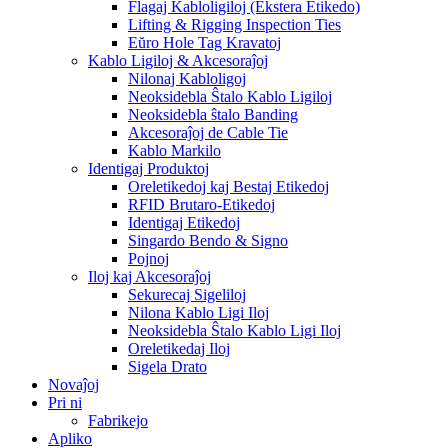
Flagaj Kabloligiloj (Ekstera Etikedo)
Lifting & Rigging Inspection Ties
Eŭro Hole Tag Kravatoj
Kablo Ligiloj & Akcesoraĵoj
Nilonaj Kabloligoj
Neoksidebla Ŝtalo Kablo Ligiloj
Neoksidebla ŝtalo Banding
Akcesoraĵoj de Cable Tie
Kablo Markilo
Identigaj Produktoj
Oreletikedoj kaj Bestaj Etikedoj
RFID Brutaro-Etikedoj
Identigaj Etikedoj
Singardo Bendo & Signo
Pojnoj
Iloj kaj Akcesoraĵoj
Sekurecaj Sigeliloj
Nilona Kablo Ligi Iloj
Neoksidebla Ŝtalo Kablo Ligi Iloj
Oreletikedaj Iloj
Sigela Drato
Novaĵoj
Pri ni
Fabrikejo
Apliko