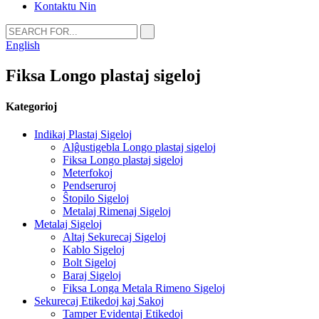
Kontaktu Nin
English
Fiksa Longo plastaj sigeloj
Kategorioj
Indikaj Plastaj Sigeloj
Alĝustigebla Longo plastaj sigeloj
Fiksa Longo plastaj sigeloj
Meterfokoj
Pendseruroj
Ŝtopilo Sigeloj
Metalaj Rimenaj Sigeloj
Metalaj Sigeloj
Altaj Sekurecaj Sigeloj
Kablo Sigeloj
Bolt Sigeloj
Baraj Sigeloj
Fiksa Longa Metala Rimeno Sigeloj
Sekurecaj Etikedoj kaj Sakoj
Tamper Evidentaj Etikedoj