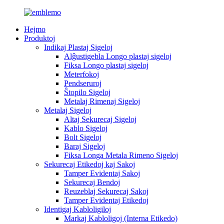
Hejmo
Produktoj
Indikaj Plastaj Sigeloj
Alĝustigebla Longo plastaj sigeloj
Fiksa Longo plastaj sigeloj
Meterfokoj
Pendseruroj
Ŝtopilo Sigeloj
Metalaj Rimenaj Sigeloj
Metalaj Sigeloj
Altaj Sekurecaj Sigeloj
Kablo Sigeloj
Bolt Sigeloj
Baraj Sigeloj
Fiksa Longa Metala Rimeno Sigeloj
Sekurecaj Etikedoj kaj Sakoj
Tamper Evidentaj Sakoj
Sekurecaj Bendoj
Reuzeblaj Sekurecaj Sakoj
Tamper Evidentaj Etikedoj
Identigaj Kabloligiloj
Markaj Kabloligoj (Interna Etikedo)