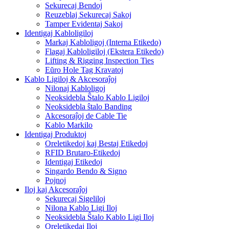
Sekurecaj Bendoj
Reuzeblaj Sekurecaj Sakoj
Tamper Evidentaj Sakoj
Identigaj Kabloligiloj
Markaj Kabloligoj (Interna Etikedo)
Flagaj Kabloligiloj (Ekstera Etikedo)
Lifting & Rigging Inspection Ties
Eŭro Hole Tag Kravatoj
Kablo Ligiloj & Akcesoraĵoj
Nilonaj Kabloligoj
Neoksidebla Ŝtalo Kablo Ligiloj
Neoksidebla ŝtalo Banding
Akcesoraĵoj de Cable Tie
Kablo Markilo
Identigaj Produktoj
Oreletikedoj kaj Bestaj Etikedoj
RFID Brutaro-Etikedoj
Identigaj Etikedoj
Singardo Bendo & Signo
Pojnoj
Iloj kaj Akcesoraĵoj
Sekurecaj Sigeliloj
Nilona Kablo Ligi Iloj
Neoksidebla Ŝtalo Kablo Ligi Iloj
Oreletikedaj Iloj