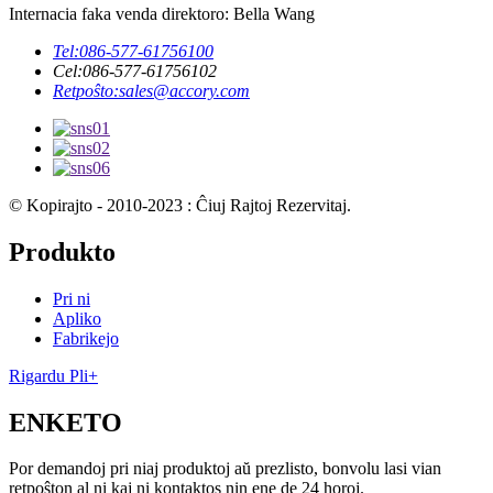
Internacia faka venda direktoro: Bella Wang
Tel:
086-577-61756100
Cel:
086-577-61756102
Retpoŝto:
sales@accory.com
© Kopirajto - 2010-2023 : Ĉiuj Rajtoj Rezervitaj.
Produkto
Pri ni
Apliko
Fabrikejo
Rigardu Pli+
ENKETO
Por demandoj pri niaj produktoj aŭ prezlisto, bonvolu lasi vian
retpoŝton al ni kaj ni kontaktos nin ene de 24 horoj.