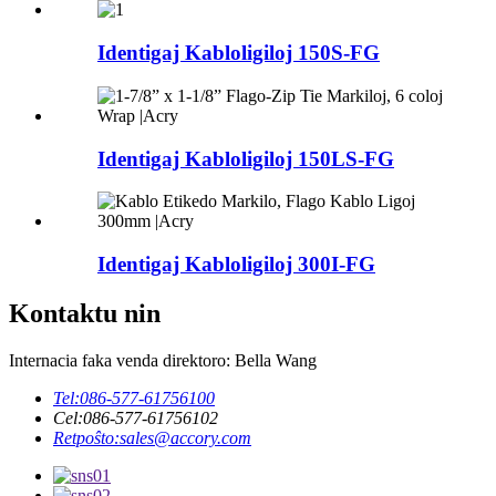
Identigaj Kabloligiloj 150S-FG
Identigaj Kabloligiloj 150LS-FG
Identigaj Kabloligiloj 300I-FG
Kontaktu nin
Internacia faka venda direktoro: Bella Wang
Tel:
086-577-61756100
Cel:
086-577-61756102
Retpoŝto:
sales@accory.com