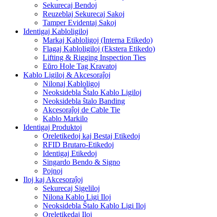
Sekurecaj Bendoj
Reuzeblaj Sekurecaj Sakoj
Tamper Evidentaj Sakoj
Identigaj Kabloligiloj
Markaj Kabloligoj (Interna Etikedo)
Flagaj Kabloligiloj (Ekstera Etikedo)
Lifting & Rigging Inspection Ties
Eŭro Hole Tag Kravatoj
Kablo Ligiloj & Akcesoraĵoj
Nilonaj Kabloligoj
Neoksidebla Ŝtalo Kablo Ligiloj
Neoksidebla ŝtalo Banding
Akcesoraĵoj de Cable Tie
Kablo Markilo
Identigaj Produktoj
Oreletikedoj kaj Bestaj Etikedoj
RFID Brutaro-Etikedoj
Identigaj Etikedoj
Singardo Bendo & Signo
Pojnoj
Iloj kaj Akcesoraĵoj
Sekurecaj Sigeliloj
Nilona Kablo Ligi Iloj
Neoksidebla Ŝtalo Kablo Ligi Iloj
Oreletikedaj Iloj