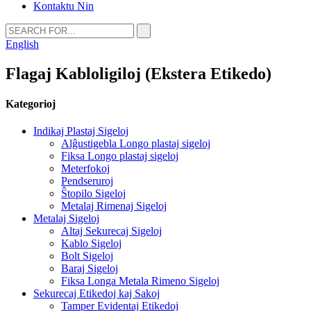
Kontaktu Nin
English
Flagaj Kabloligiloj (Ekstera Etikedo)
Kategorioj
Indikaj Plastaj Sigeloj
Alĝustigebla Longo plastaj sigeloj
Fiksa Longo plastaj sigeloj
Meterfokoj
Pendseruroj
Ŝtopilo Sigeloj
Metalaj Rimenaj Sigeloj
Metalaj Sigeloj
Altaj Sekurecaj Sigeloj
Kablo Sigeloj
Bolt Sigeloj
Baraj Sigeloj
Fiksa Longa Metala Rimeno Sigeloj
Sekurecaj Etikedoj kaj Sakoj
Tamper Evidentaj Etikedoj