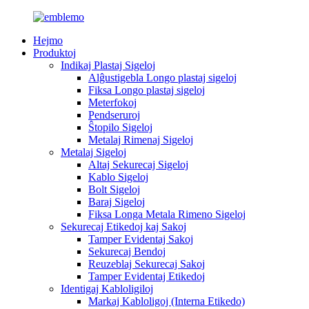
Hejmo
Produktoj
Indikaj Plastaj Sigeloj
Alĝustigebla Longo plastaj sigeloj
Fiksa Longo plastaj sigeloj
Meterfokoj
Pendseruroj
Ŝtopilo Sigeloj
Metalaj Rimenaj Sigeloj
Metalaj Sigeloj
Altaj Sekurecaj Sigeloj
Kablo Sigeloj
Bolt Sigeloj
Baraj Sigeloj
Fiksa Longa Metala Rimeno Sigeloj
Sekurecaj Etikedoj kaj Sakoj
Tamper Evidentaj Sakoj
Sekurecaj Bendoj
Reuzeblaj Sekurecaj Sakoj
Tamper Evidentaj Etikedoj
Identigaj Kabloligiloj
Markaj Kabloligoj (Interna Etikedo)