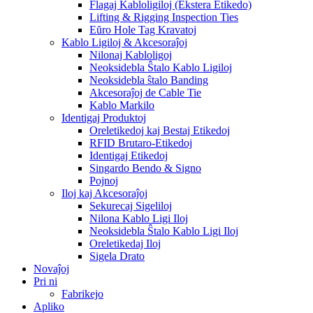
Flagaj Kabloligiloj (Ekstera Etikedo)
Lifting & Rigging Inspection Ties
Eŭro Hole Tag Kravatoj
Kablo Ligiloj & Akcesoraĵoj
Nilonaj Kabloligoj
Neoksidebla Ŝtalo Kablo Ligiloj
Neoksidebla ŝtalo Banding
Akcesoraĵoj de Cable Tie
Kablo Markilo
Identigaj Produktoj
Oreletikedoj kaj Bestaj Etikedoj
RFID Brutaro-Etikedoj
Identigaj Etikedoj
Singardo Bendo & Signo
Pojnoj
Iloj kaj Akcesoraĵoj
Sekurecaj Sigeliloj
Nilona Kablo Ligi Iloj
Neoksidebla Ŝtalo Kablo Ligi Iloj
Oreletikedaj Iloj
Sigela Drato
Novaĵoj
Pri ni
Fabrikejo
Apliko